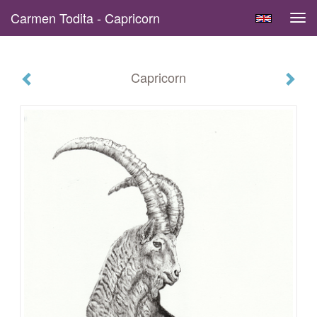
Carmen Todita - Capricorn
Tog
navi
Capricorn